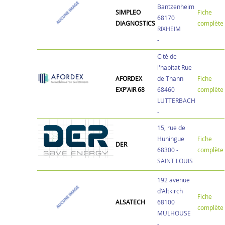
Bantzenheim
SIMPLEO
Fiche
68170
DIAGNOSTICS
complète
RIXHEIM
-
Cité de
l'habitat Rue
AFORDEX
de Thann
Fiche
EXP'AIR 68
68460
complète
LUTTERBACH
-
15, rue de
Huningue
Fiche
DER
68300 -
complète
SAINT LOUIS
192 avenue
d'Altkirch
Fiche
ALSATECH
68100
complète
MULHOUSE
-