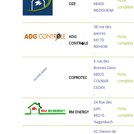
Fiche
O2E
68400
complète
RIEDISHEIM
-
38 rue des
pierres
ADG
Fiche
68170
CONTR�LE
complète
RIXHEIM
-
6 rue des
Bonnes Gens
68025
Fiche
COPROTEC
COLMAR
complète
CEDEX
-
24 Rue des
Juifs
Fiche
RM ENERGY
68210 -
complète
Hagenbach
42 chemin de