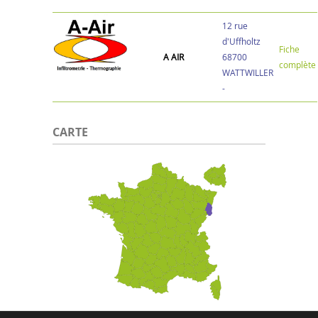
12 rue
d'Uffholtz
Fiche
A AIR
68700
complète
WATTWILLER
-
CARTE