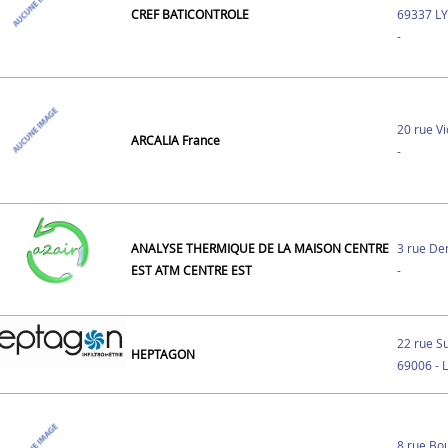
CREF BATICONTROLE
69337 L
-
20 rue V
ARCALIA France
-
ANALYSE THERMIQUE DE LA MAISON CENTRE
3 rue De
EST ATM CENTRE EST
-
22 rue Su
HEPTAGON
69006 - 
8 rue Bo