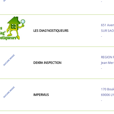
-
651 Aven
LES DIAG'NOSTIQUEURS
SUR SAO
-
REGION 
DEKRA INSPECTION
Jean Me
-
170 Boule
IMPERVIUS
69006 L
-