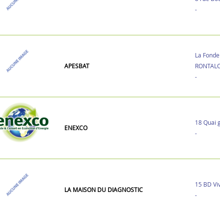
-
La Fonde
APESBAT
RONTAL
-
18 Quai 
ENEXCO
-
15 BD Vi
LA MAISON DU DIAGNOSTIC
-