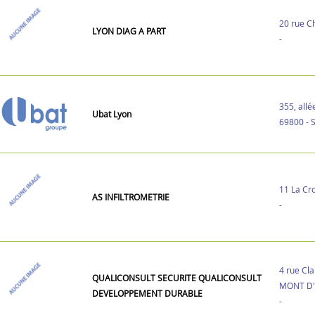
20 rue C
LYON DIAG A PART
-
355, all
Ubat Lyon
69800 - 
11 La Cr
AS INFILTROMETRIE
-
4 rue Cl
QUALICONSULT SECURITE QUALICONSULT
MONT D
DEVELOPPEMENT DURABLE
-