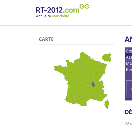
Annuaire
étanchéité
A
CARTE
DÉ
22 r