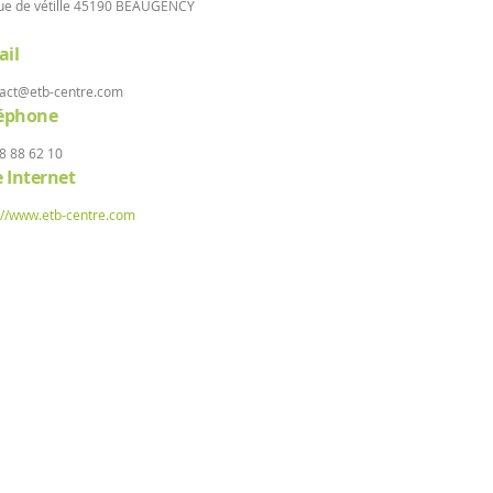
ue de vétille 45190 BEAUGENCY
il
act@etb-centre.com
léphone
8 88 62 10
e Internet
://www.etb-centre.com