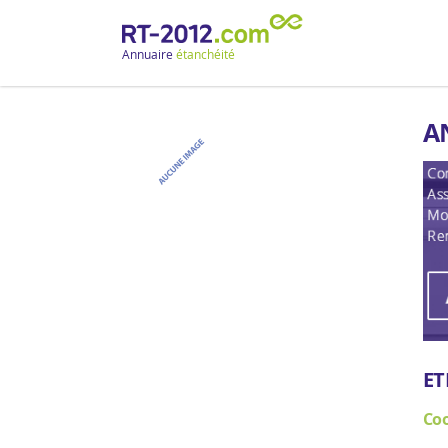
Annuaire
étanchéité
A
ET
Co