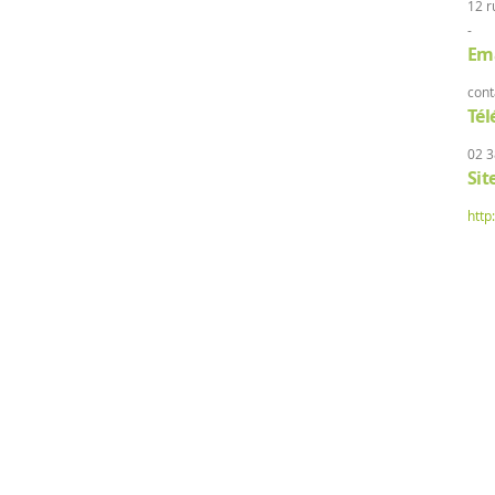
12 r
-
Ema
cont
Té
02 3
Sit
http