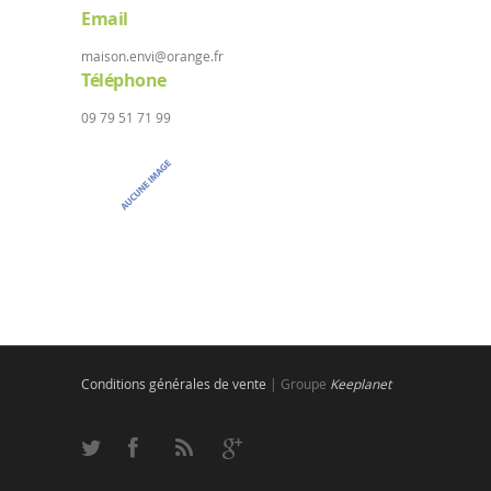
Email
maison.envi@orange.fr
Téléphone
09 79 51 71 99
Conditions générales de vente
| Groupe
Keeplanet