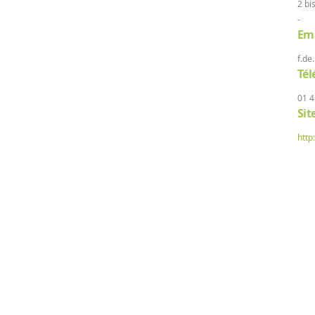
2 b
-
Ema
f.de
Té
01 4
Sit
http