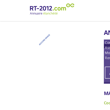
Annuaire
étanchéité
A
M
Co