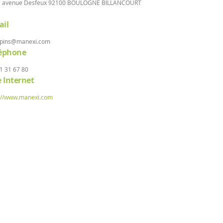
is avenue Desfeux 92100 BOULOGNE BILLANCOURT
il
.pins@manexi.com
léphone
1 31 67 80
e Internet
://www.manexi.com