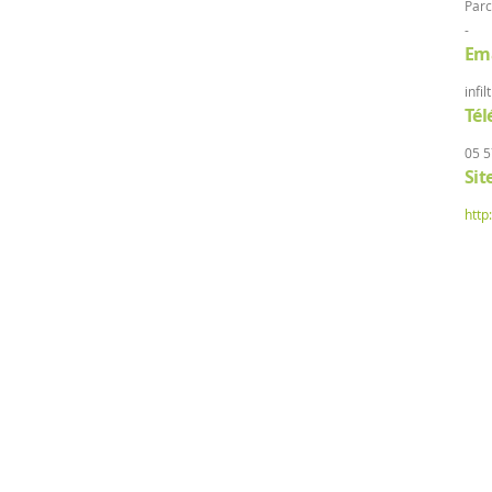
Parc
-
Ema
infi
Té
05 5
Sit
http