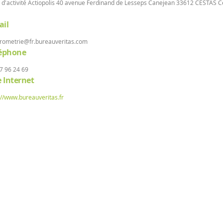
 d'activité Actiopolis 40 avenue Ferdinand de Lesseps Canejean 33612 CESTAS 
il
ltrometrie@fr.bureauveritas.com
léphone
7 96 24 69
e Internet
://www.bureauveritas.fr