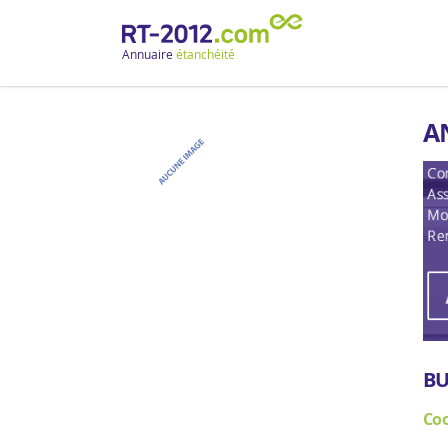
Annuaire
étanchéité
A
BU
Co